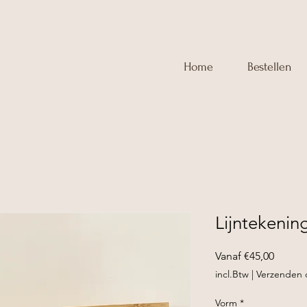
Home
Bestellen
Lijntekeni
Verkoo
Vanaf
€45,00
incl.Btw
|
Verzenden o
Vorm
*