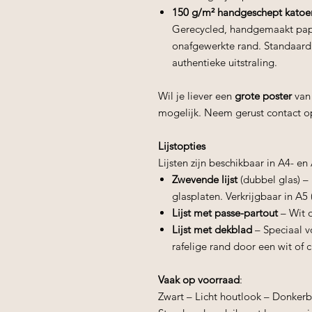
150 g/m² handgeschept katoe
Gerecycled, handgemaakt papi
onafgewerkte rand. Standaard i
authentieke uitstraling.
Wil je liever een
grote poster
van
mogelijk. Neem gerust contact o
Lijstopties
Lijsten zijn beschikbaar in A4- e
Zwevende lijst
(dubbel glas) –
glasplaten. Verkrijgbaar in A5
Lijst met passe-partout
– Wit o
Lijst met dekblad
– Speciaal v
rafelige rand door een wit of 
Vaak op voorraad
:
Zwart – Licht houtlook – Donkerb