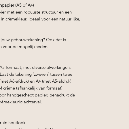
npapier
(A5 of A4)
er met een robuuste structuur en een
n crèmekleur. Ideaal voor een natuurlijke,
 jouw gebouwtekening? Ook dat is
p voor de mogelijkheden.
n A3-formaat, met diverse afwerkingen:
 Laat de tekening ‘zweven’ tussen twee
 (met A6-afdruk) en A4 (met A5-afdruk).
f crème (afhankelijk van formaat).
oor handgeschept papier; benadrukt de
crèmekleurig achtervel.
ruin houtlook