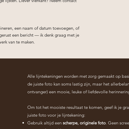
e lijsten. Liever vierkant? Neem contact
neren, een naam of datum toevoegen, of
erust een bericht — ik denk graag met je
werk van te maken.
Alle lijntekeningen worden met zorg gemaakt op bas
de juiste foto kan soms lastig zijn, maar het allerbela
ontvanger) een mooie, leuke of liefdevolle herinneri
Om tot het mooiste resultaat te komen, geef ik je gra
juiste foto voor je lijntekening:
Gebruik altijd een
scherpe, originele foto
. Geen scree